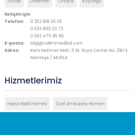
Göcek
Dalaman
Ortaca
Köyceğiz
İletişim için
Telefon:
0 252 818 05 05
0 533 890 23 73
0 552 470 85 85
E-posta:
bilgi@callimmedikal.com
Adres:
Kara Mehmet Mah. 11 Sk. Rüya Center No: 21B/4
Menteşe / MUĞLA
Hizmetlerimiz
Hasta Nakil Hizmeti
Özel Ambulans Hizmeti
Ambulans Kiralama Hizmeti