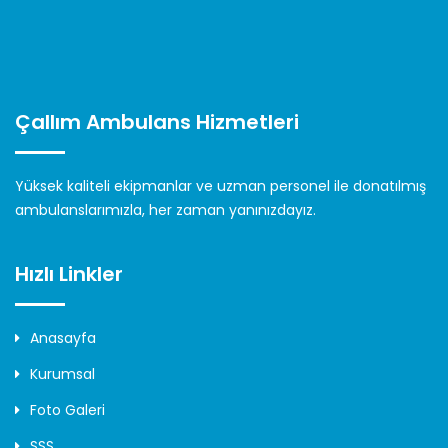
Organizasyonlarda Ambulans Hizmeti
İş Yeri Ambulans Hizmeti
Dizi/Film Ambulans Hizmeti
Çallım Ambulans Hizmetleri
Yüksek kaliteli ekipmanlar ve uzman personel ile donatılmış
ambulanslarımızla, her zaman yanınızdayız.
Hızlı Linkler
Anasayfa
Kurumsal
Foto Galeri
SSS